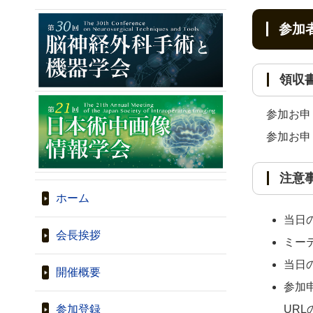
参
領
参加お申
参加お申
注意
ホーム
当日
会長挨拶
ミー
当日
開催概要
参加
UR
参加登録