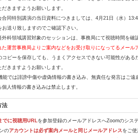
ただきますようお願いします。
会合同特別講演の当日資料につきましては、4月21日（水）13
Lをお送り致しますのでご確認下さい。
経外科領域講習対象のセッションは、事務局にて視聴時間を確
れた運営事務局よりご案内などをお受け取りになってるメール
Lのコピーを保存しても、うまくアクセスできない可能性がある
ただきますようお願いします。
A機能では誹謗中傷や虚偽情報の書き込み、無責任な発言はご遠
る個人情報の書き込みは禁止します。
方法
日までに視聴用URL
を参加登録のメールアドレスへZoomのシス
ンの
アカウントは必ず案内メールと同じメールアドレス
をご使