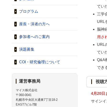
てい
プログラム
三学
UR
座長・演者の方へ
脳神
参加者へのご案内
用さ
UR
演題募集
てい
Q&
COI・研究倫理について
でき
運営事務局
視聴
マイス株式会社
4月20
〒060-0041
札幌市中央区大通東7丁目18-2
サインイ
EAST7ビル7階